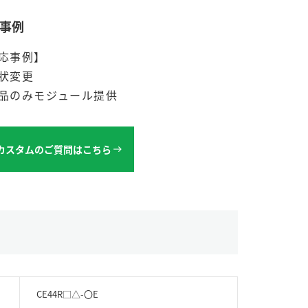
事例
応事例】
状変更
品のみモジュール提供
カスタムのご質問はこちら
CE44R□△-〇E