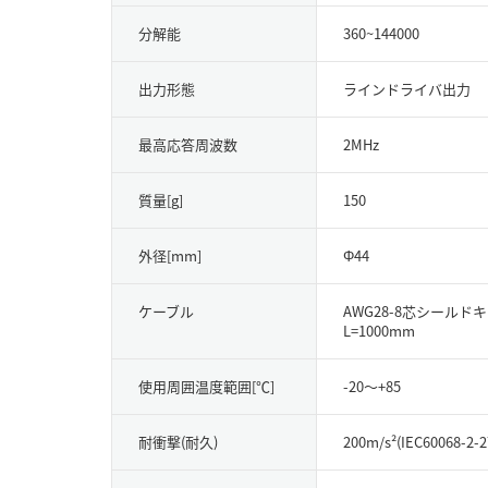
分解能
360~144000
出力形態
ラインドライバ出力
最高応答周波数
2MHz
質量[g]
150
外径[mm]
Φ44
ケーブル
AWG28-8芯シール
L=1000mm
使用周囲温度範囲[℃]
-20～+85
耐衝撃(耐久)
200m/s²(IEC60068-2-2