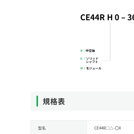
規格表
型名
CE44R□△-〇X