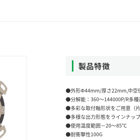
製品特徴
●外形Φ44mm/厚さ22mm,
●分解能：360～144000P/R多
●多彩な取付軸形状をご用意（
●多様な出力形態をラインナッ
●使用温度範囲－20～85℃
●耐衝撃性100G