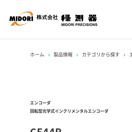
ホーム
製品情報
カテゴリから探す
chevron_right
chevron_right
chevron_right
エンコーダ
回転型光学式インクリメンタルエンコーダ
CE44R