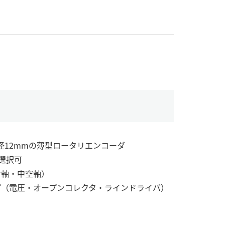
中空径12mmの薄型ロータリエンコーダ
種選択可
片軸・中空軸）
プ（電圧・オープンコレクタ・ラインドライバ）