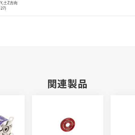
,±Y,±Z方向
27)
関連製品