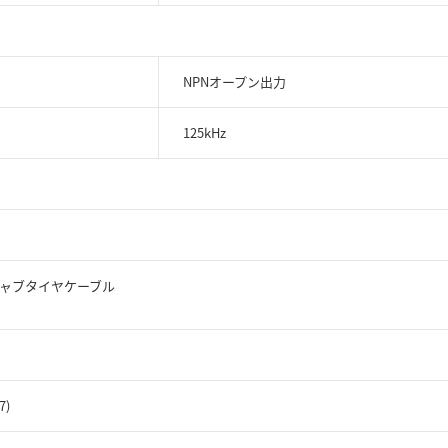
NPNオープン出力
125kHz
ドキャブタイヤケーブル
7)