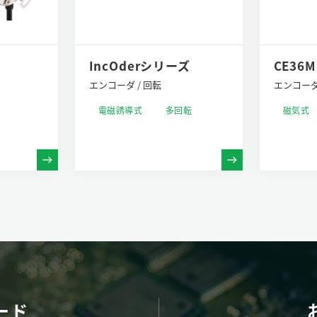
IncOderシリーズ
CE36
エンコーダ / 回転
エンコーダ 
電磁誘導式
多回転
磁気式
ード