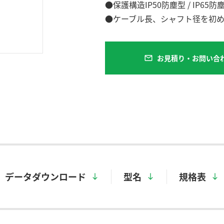
●保護構造IP50防塵型 / IP65
●ケーブル長、シャフト径を初
お見積り・お問い合
mail
データダウンロード
型名
規格表