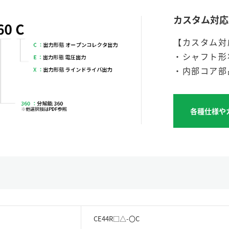
カスタム対応
【カスタム対
・シャフト形
・内部コア部
各種仕様や
CE44R□△-〇C