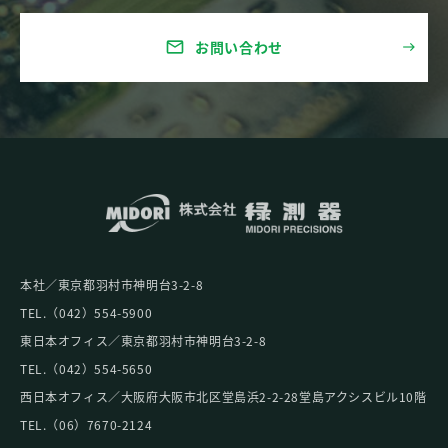
お問い合わせ
mail
本社／東京都⽻村市神明台3-2-8
TEL.（042）554-5900
東日本オフィス／東京都⽻村市神明台3-2-8
TEL.（042）554-5650
西日本オフィス／大阪府大阪市北区堂島浜2-2-28堂島アクシスビル10階
TEL.（06）7670-2124