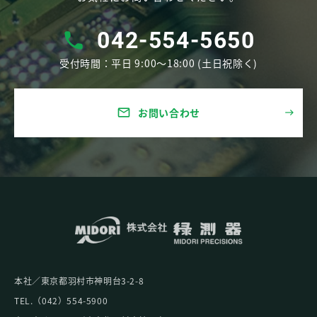
042-554-5650
受付時間：平⽇ 9:00〜18:00 (⼟⽇祝除く)
お問い合わせ
mail
本社／東京都⽻村市神明台3-2-8
TEL.（042）554-5900