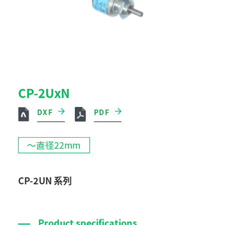
CP-2UxN
DXF
PDF
～直径22mm
CP-2UN 系列
Product specifications