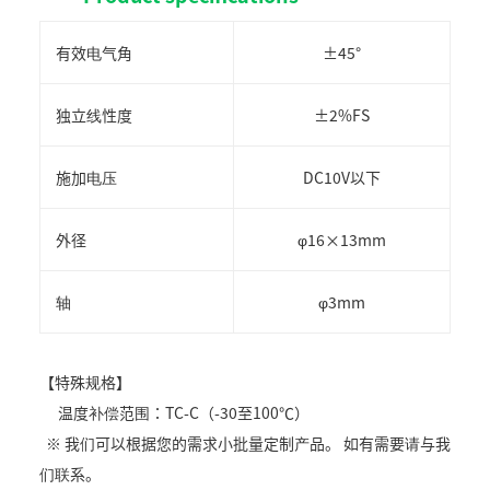
有效电气角
±45°
独立线性度
±2%FS
施加电压
DC10V以下
外径
φ16×13mm
轴
φ3mm
【特殊规格】
温度补偿范围：TC-C（-30至100℃）
※ 我们可以根据您的需求小批量定制产品。 如有需要请与我
们联系。